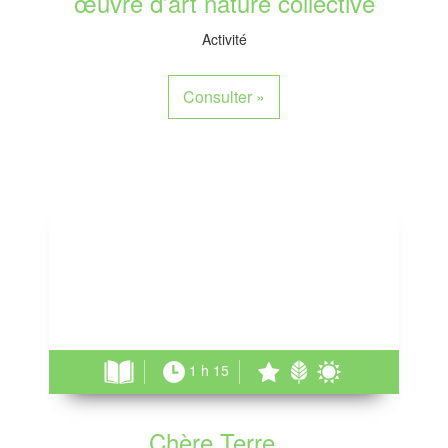
œuvre d’art nature collective
Activité
Consulter
»
1 h 15
Chère Terre…