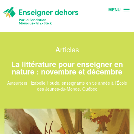
MENU
Articles
La littérature pour enseigner en
nature : novembre et décembre
Auteur(e)s : Izabelle Houde, enseignante en 5e année à l’École
des Jeunes-du-Monde, Québec