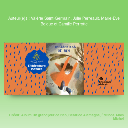
Auteur(e)s : Valérie Saint-Germain, Julie Perreault, Marie-Ève
Bolduc et Camille Perrotte
Crédit: Album Un grand jour de rien, Beatrice Alemagna, Éditions Albin
Michel