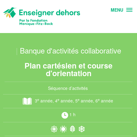
MENU
|
Banque d'activités collaborative
Plan cartésien et course
d'orientation
Séquence d’activités
e
e
e
e
3
année, 4
année, 5
année, 6
année
1 h