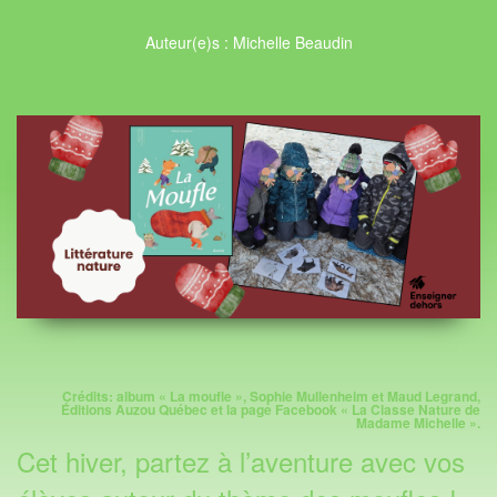
Auteur(e)s : Michelle Beaudin
Crédits: album « La moufle », Sophie Mullenheim et Maud Legrand,
Éditions Auzou Québec et la page Facebook « La Classe Nature de
Madame Michelle ».
Cet hiver, partez à l’aventure avec vos