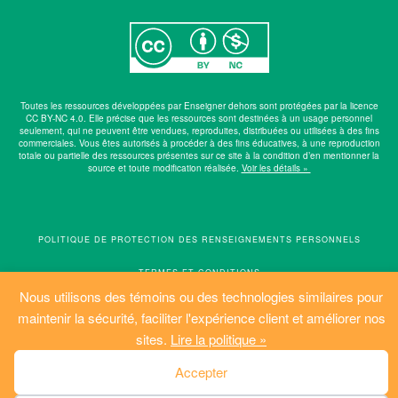
Toutes les ressources développées par Enseigner dehors sont protégées par la licence
CC BY-NC 4.0. Elle précise que les ressources sont destinées à un usage personnel
seulement, qui ne peuvent être vendues, reproduites, distribuées ou utilisées à des fins
commerciales. Vous êtes autorisés à procéder à des fins éducatives, à une reproduction
totale ou partielle des ressources présentes sur ce site à la condition d’en mentionner la
source et toute modification réalisée.
Voir les détails »
POLITIQUE DE PROTECTION DES RENSEIGNEMENTS PERSONNELS
TERMES ET CONDITIONS
Nous utilisons des témoins ou des technologies similaires pour
POLITIQUE D’IDENTIFICATION DES TÉMOINS
maintenir la sécurité, faciliter l'expérience client et améliorer nos
sites.
Lire la politique »
PLAN DU SITE
Accepter
© ENSEIGNER DEHORS. TOUS DROITS RÉSERVÉS.