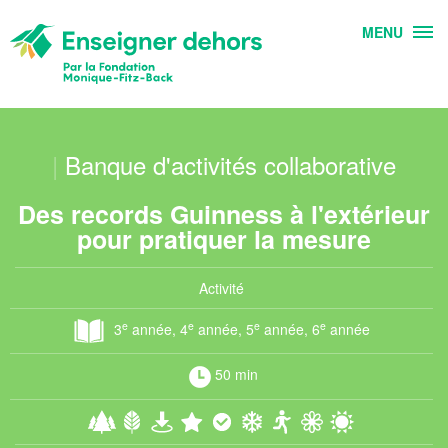
MENU
|
Banque d'activités collaborative
Des records Guinness à l'extérieur
pour pratiquer la mesure
Activité
e
e
e
e
3
année, 4
année, 5
année, 6
année
50 min