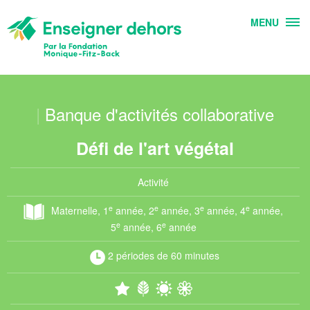
MENU
|
Banque d'activités collaborative
Défi de l'art végétal
Activité
e
e
e
e
Maternelle, 1
année, 2
année, 3
année, 4
année,
e
e
5
année, 6
année
2 périodes de 60 minutes