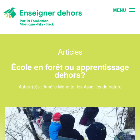
MENU
Articles
École en forêt ou apprentissage
dehors?
Auteur(e)s : Amélie Monette, les Assoiffés de nature