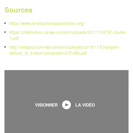
Sources
https://www.forestschoolassociation.org/
https://childnature.ca/wp-content/uploads/2017/10/FSC-Guide-
1.pdf
http://rseqqca.com/wp-content/uploads/2019/11/Enseigner-
dehors_vf_9-sept-compress%C3%A9.pdf
VISIONNER
LA VIDÉO