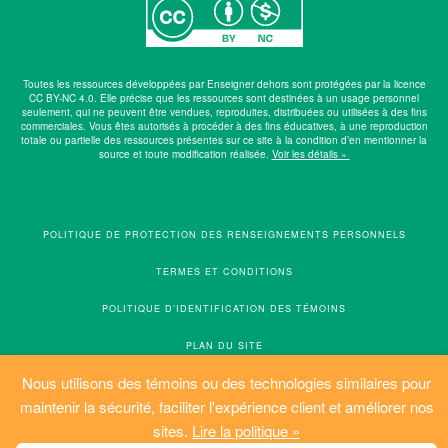
Toutes les ressources développées par Enseigner dehors sont protégées par la licence
CC BY-NC 4.0. Elle précise que les ressources sont destinées à un usage personnel
seulement, qui ne peuvent être vendues, reproduites, distribuées ou utilisées à des fins
commerciales. Vous êtes autorisés à procéder à des fins éducatives, à une reproduction
totale ou partielle des ressources présentes sur ce site à la condition d’en mentionner la
source et toute modification réalisée.
Voir les détails »
POLITIQUE DE PROTECTION DES RENSEIGNEMENTS PERSONNELS
TERMES ET CONDITIONS
POLITIQUE D’IDENTIFICATION DES TÉMOINS
PLAN DU SITE
Nous utilisons des témoins ou des technologies similaires pour
© ENSEIGNER DEHORS. TOUS DROITS RÉSERVÉS.
maintenir la sécurité, faciliter l'expérience client et améliorer nos
RÉALISATION: SALTO
sites.
Lire la politique »