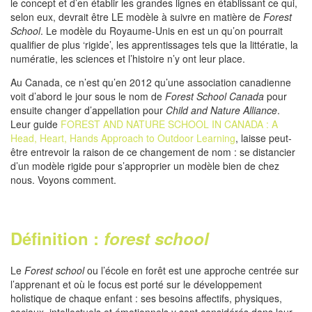
le concept et d’en établir les grandes lignes en établissant ce qui,
selon eux, devrait être LE modèle à suivre en matière de
Forest
School
. Le modèle du Royaume-Unis en est un qu’on pourrait
qualifier de plus ‘rigide’, les apprentissages tels que la littératie, la
numératie, les sciences et l’histoire n’y ont leur place.
Au Canada, ce n’est qu’en 2012 qu’une association canadienne
voit d’abord le jour sous le nom de
Forest School Canada
pour
ensuite changer d’appellation pour
Child and Nature Alliance
.
Leur guide
FOREST AND NATURE SCHOOL IN CANADA : A
Head, Heart, Hands Approach to Outdoor Learning
, laisse peut-
être entrevoir la raison de ce changement de nom : se distancier
d’un modèle rigide pour s’approprier un modèle bien de chez
nous. Voyons comment.
Définition :
forest school
Le
Forest school
ou l’école en forêt est une approche centrée sur
l’apprenant et où le focus est porté sur le développement
holistique de chaque enfant : ses besoins affectifs, physiques,
sociaux, intellectuels et émotionnels y sont considérés dans leur