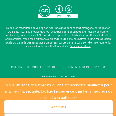
Toutes les ressources développées par Enseigner dehors sont protégées par la licence
CC BY-NC 4.0. Elle précise que les ressources sont destinées à un usage personnel
seulement, qui ne peuvent être vendues, reproduites, distribuées ou utilisées à des fins
commerciales. Vous êtes autorisés à procéder à des fins éducatives, à une reproduction
totale ou partielle des ressources présentes sur ce site à la condition d’en mentionner la
source et toute modification réalisée.
Voir les détails »
POLITIQUE DE PROTECTION DES RENSEIGNEMENTS PERSONNELS
TERMES ET CONDITIONS
Nous utilisons des témoins ou des technologies similaires pour
POLITIQUE D’IDENTIFICATION DES TÉMOINS
maintenir la sécurité, faciliter l'expérience client et améliorer nos
PLAN DU SITE
sites.
Lire la politique »
© ENSEIGNER DEHORS. TOUS DROITS RÉSERVÉS.
Accepter
RÉALISATION: SALTO